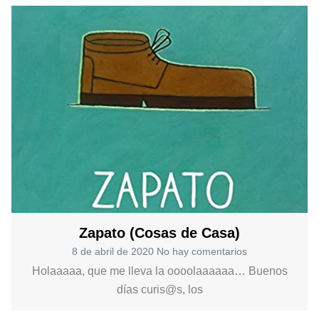
Zapato (Cosas de Casa)
8 de abril de 2020
No hay comentarios
Holaaaaa, que me lleva la oooolaaaaaa… Buenos
días curis@s, los