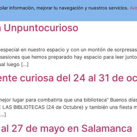
des
opilar información, mejorar tu navegación y nuestros servicios.
Avi
n Unpuntocurioso
especial en nuestro espacio y con un montón de sorpresas 
as sesiones que hemos preparado hay espacio para leer jun
al luego […]
e curiosa del 24 al 31 de o
 mejor lugar para combatirla que una biblioteca” Buenos 
DE LAS BIBLIOTECAS (24 de Octubre) y también una fiest
[…]
 al 27 de mayo en Salamanca