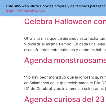
Etiqueta:
activida
Este sitio web utiliza Cookies propias y de terceros para rec
legal
|
Política privacidad
Celebra Halloween co
Otro año más que celebramos esta fecha tan 
y divertir al mismo tiempo! En cada una. el
escalofriantemente curiosos y como es habitu
Agenda monstruosament
“No hay peor monstruo que la ignorancia, ni
en Salamanca en la que celebramos el DÍA 
(31 de Octubre) y os invitamos a celebrarlas 
Agenda curiosa del 23