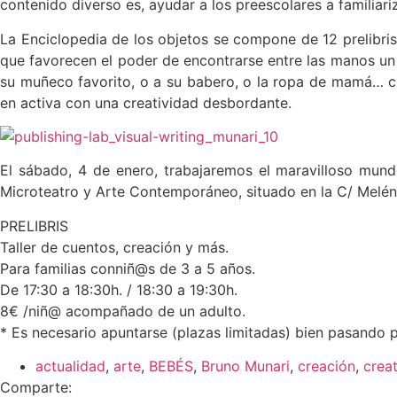
contenido diverso es, ayudar a los preescolares a familiari
La Enciclopedia de los objetos se compone de 12 prelibris 
que favorecen el poder de encontrarse entre las manos un
su muñeco favorito, o a su babero, o la ropa de mamá… crea
en activa con una creatividad desbordante.
El sábado, 4 de enero, trabajaremos el maravilloso mund
Microteatro y Arte Contemporáneo, situado en la C/ Melén
PRELIBRIS
Taller de cuentos, creación y más.
Para familias conniñ@s de 3 a 5 años.
De 17:30 a 18:30h. / 18:30 a 19:30h.
8€ /niñ@ acompañado de un adulto.
* Es necesario apuntarse (plazas limitadas) bien pasando
actualidad
,
arte
,
BEBÉS
,
Bruno Munari
,
creación
,
crea
Comparte: