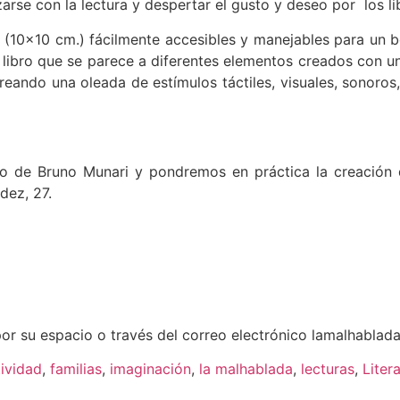
zarse con la lectura y despertar el gusto y deseo por los l
(10×10 cm.) fácilmente accesibles y manejables para un beb
 libro que se parece a diferentes elementos creados con 
ndo una oleada de estímulos táctiles, visuales, sonoros, t
o de Bruno Munari y pondremos en práctica la creación d
dez, 27.
 por su espacio o través del correo electrónico lamalhabl
tividad
,
familias
,
imaginación
,
la malhablada
,
lecturas
,
Litera