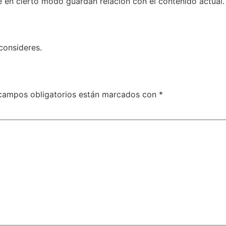
ue en cierto modo guardan relación con el contenido actual.
consideres.
campos obligatorios están marcados con
*