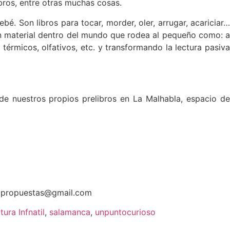
ibros, entre otras muchas cosas.
é. Son libros para tocar, morder, oler, arrugar, acariciar…
un material dentro del mundo que rodea al pequeño como: a
érmicos, olfativos, etc. y transformando la lectura pasiva
e nuestros propios prelibros en La Malhabla, espacio de
adapropuestas@gmail.com
tura Infnatil
,
salamanca
,
unpuntocurioso