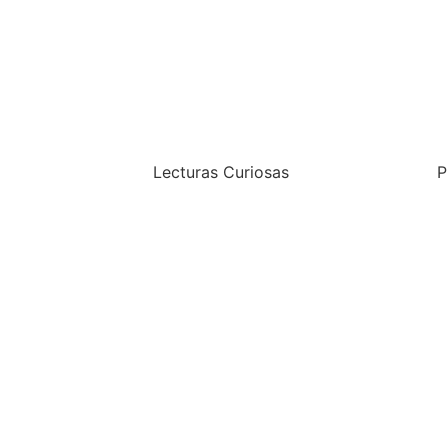
Lecturas Curiosas
P
Voy a curiosear