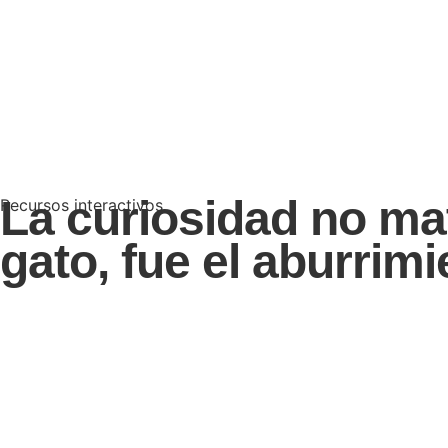
La curiosidad no ma
Recursos interactivos
gato, fue el aburrimi