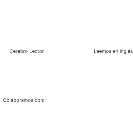
Cerebro Lector
Leemos en Inglés
Quiero saber +
I´m so interested
Colaboramos con: