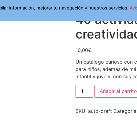
ctura y creatividad
opilar información, mejorar tu navegación y nuestros servicios.
Avi
40 activid
creativida
10,00
€
Un catálogo curioso con c
para niños, además de más 
infantil y juvenil con sus
Añadir al carrito
SKU:
auto-draft
Categoría