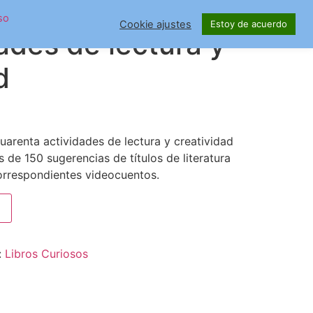
so
Cookie ajustes
Estoy de acuerdo
ades de lectura y
d
uarenta actividades de lectura y creatividad
de 150 sugerencias de títulos de literatura
 correspondientes videocuentos.
:
Libros Curiosos