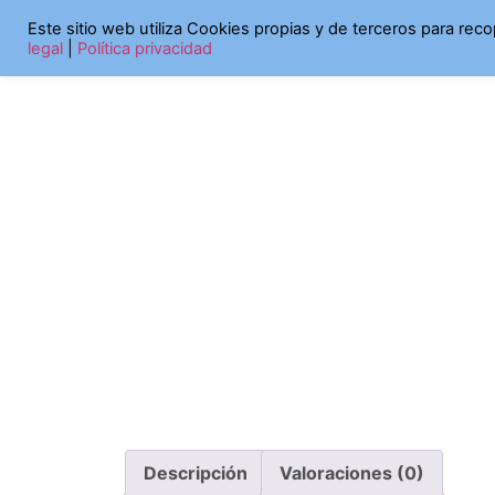
Inicio
/
Libros Curiosos
/ 40 actividades de le
Este sitio web utiliza Cookies propias y de terceros para rec
legal
|
Política privacidad
Descripción
Valoraciones (0)