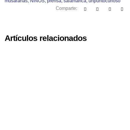
musarañas
,
NIÑOS
,
prensa
,
salamanca
,
unpuntocurioso
Comparte:
Artículos relacionados