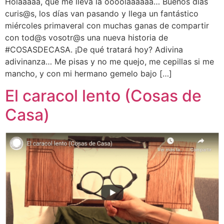
Holaaaaa, que me lleva la oooolaaaaaa… Buenos días
curis@s, los días van pasando y llega un fantástico
miércoles primaveral con muchas ganas de compartir
con tod@s vosotr@s una nueva historia de
#COSASDECASA. ¡De qué tratará hoy? Adivina
adivinanza… Me pisas y no me quejo, me cepillas si me
mancho, y con mi hermano gemelo bajo […]
El caracol lento (Cosas de
Casa)