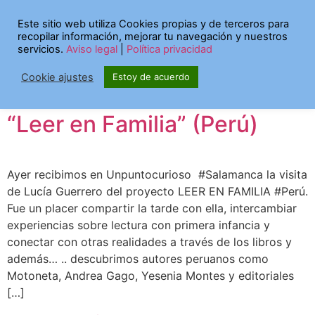
Etiqueta:
leer en
Este sitio web utiliza Cookies propias y de terceros para
recopilar información, mejorar tu navegación y nuestros
familia
servicios.
Aviso legal
|
Política privacidad
Cookie ajustes
Estoy de acuerdo
Visita Internacional desde
“Leer en Familia” (Perú)
Ayer recibimos en Unpuntocurioso #Salamanca la visita
de Lucía Guerrero del proyecto LEER EN FAMILIA #Perú.
Fue un placer compartir la tarde con ella, intercambiar
experiencias sobre lectura con primera infancia y
conectar con otras realidades a través de los libros y
además… .. descubrimos autores peruanos como
Motoneta, Andrea Gago, Yesenia Montes y editoriales
[…]