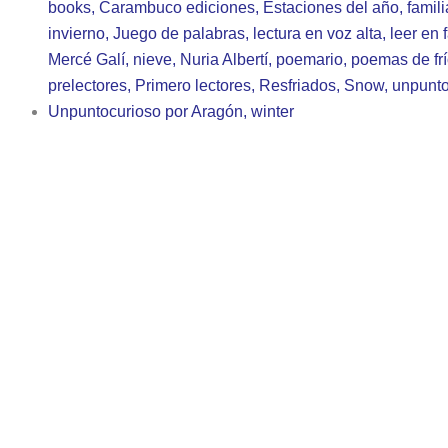
books
,
Carambuco ediciones
,
Estaciones del año
,
famili
invierno
,
Juego de palabras
,
lectura en voz alta
,
leer en 
Mercé Galí
,
nieve
,
Nuria Albertí
,
poemario
,
poemas de fr
prelectores
,
Primero lectores
,
Resfriados
,
Snow
,
unpunto
Unpuntocurioso por Aragón
,
winter