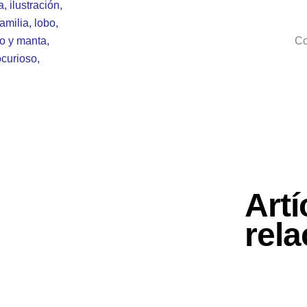
a
,
ilustración
,
familia
,
lobo
,
ío y manta
,
Co
curioso
,
Artí
rel