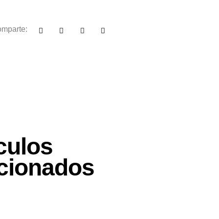
mparte:
culos
acionados