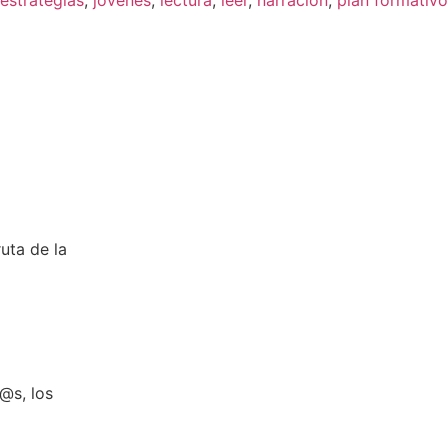
estrategias
,
jóvenes
,
lectura
,
leer
,
narración
,
plan formativo
uta de la
@s, los