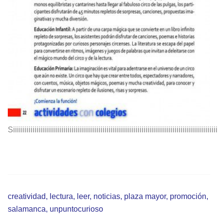
Siiiiiiiiiiiiiiiiiiiiiiiiiiiiiiiiiiiiiiiiiiiiiiiiiiiiiiiiiiiiiiiiiiiiiiiiiiiiiiiiiiiiiiiiiiiiiiiiiiiiiiiii
creatividad
,
lectura
,
leer
,
noticias
,
plaza mayor
,
promoción
,
salamanca
,
unpuntocurioso