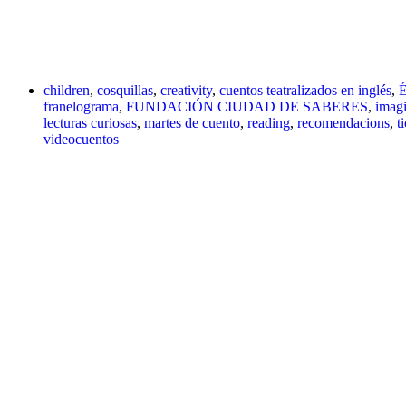
children
,
cosquillas
,
creativity
,
cuentos teatralizados en inglés
,
É
franelograma
,
FUNDACIÓN CIUDAD DE SABERES
,
imag
lecturas curiosas
,
martes de cuento
,
reading
,
recomendacions
,
t
videocuentos