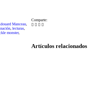
Comparte:
douard Manceau
,
inación
,
lecturas
,
ickle monster
,
Artículos relacionados