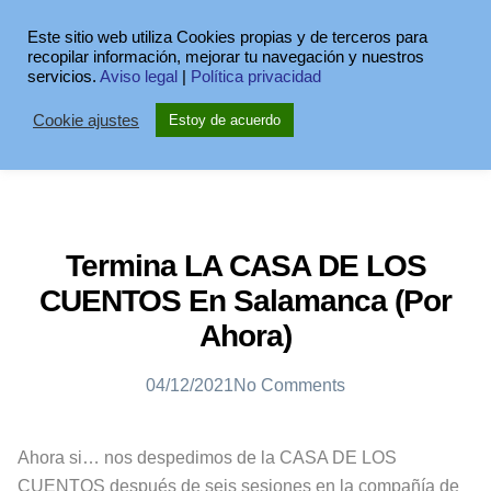
Este sitio web utiliza Cookies propias y de terceros para
recopilar información, mejorar tu navegación y nuestros
servicios.
Aviso legal
|
Política privacidad
Cookie ajustes
Estoy de acuerdo
Termina LA CASA DE LOS
CUENTOS En Salamanca (por
Ahora)
04/12/2021
No Comments
Ahora si… nos despedimos de la CASA DE LOS
CUENTOS después de seis sesiones en la compañía de