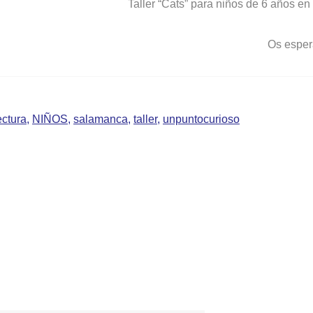
Taller “Cats” para niños de 6 años en
Os espe
ectura
,
NIÑOS
,
salamanca
,
taller
,
unpuntocurioso