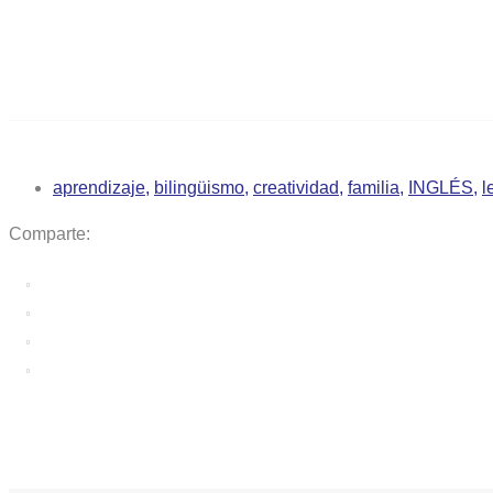
aprendizaje
,
bilingüismo
,
creatividad
,
familia
,
INGLÉS
,
l
Comparte: