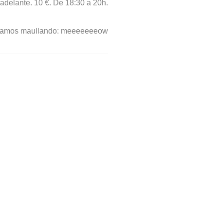
 adelante. 10 €. De 18:30 a 20h.
ramos maullando: meeeeeeeow