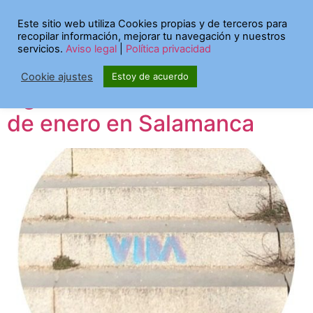
Etiqueta:
plan de
Este sitio web utiliza Cookies propias y de terceros para
recopilar información, mejorar tu navegación y nuestros
lectura
servicios.
Aviso legal
|
Política privacidad
Cookie ajustes
Estoy de acuerdo
Agenda curiosa del 24 al 28
de enero en Salamanca