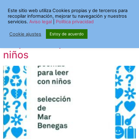
Etiqueta:
la poesía
Este sitio web utiliza Cookies propias y de terceros para
recopilar información, mejorar tu navegación y nuestros
no muerde
servicios.
Aviso legal
|
Política privacidad
Cookie ajustes
Estoy de acuerdo
44 poemas para leer con
niños