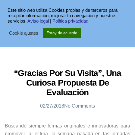
Este sitio web utiliza Cookies propias y de terceros para
recopilar información, mejorar tu navegación y nuestros
servicios.
Aviso legal
|
Política privacidad
Cookie ajustes
Estoy de acuerdo
“Gracias Por Su Visita”, Una
Curiosa Propuesta De
Evaluación
02/27/2018
No Comments
Buscando siempre formas originales e innovadoras para
promover la lectura, la semana pasada en las jornadas