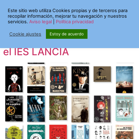
Etiqueta:
cursos
Este sitio web utiliza Cookies propias y de terceros para
recopilar información, mejorar tu navegación y nuestros
servicios.
Aviso legal
|
Política privacidad
Termina el curso online
Cookie ajustes
Estoy de acuerdo
JÓVENES Y LECTURA con
el IES LANCIA