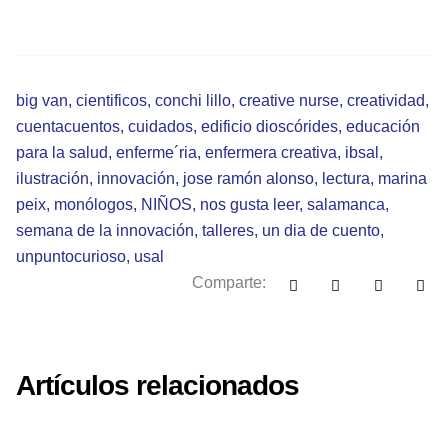
big van
,
cientificos
,
conchi lillo
,
creative nurse
,
creatividad
,
cuentacuentos
,
cuidados
,
edificio dioscórides
,
educación
para la salud
,
enferme´ria
,
enfermera creativa
,
ibsal
,
ilustración
,
innovación
,
jose ramón alonso
,
lectura
,
marina
peix
,
monólogos
,
NIÑOS
,
nos gusta leer
,
salamanca
,
semana de la innovación
,
talleres
,
un dia de cuento
,
unpuntocurioso
,
usal
Comparte:
Artículos relacionados