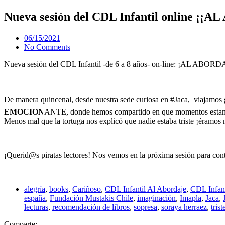
Saltar
Nueva sesión del CDL Infantil online ¡¡
al
contenido
06/15/2021
No Comments
Nueva sesión del CDL Infantil -de 6 a 8 años- on-line: ¡AL ABOR
De manera quincenal, desde nuestra sede curiosa en #Jaca, viajamos gu
EMOCION
ANTE, donde hemos compartido en que momentos estamos 
Menos mal que la tortuga nos explicó que nadie estaba triste ¡éramos 
¡Querid@s piratas lectores! Nos vemos en la próxima sesión para cont
alegría
,
books
,
Cariñoso
,
CDL Infantil Al Abordaje
,
CDL Infant
españa
,
Fundación Mustakis Chile
,
imaginación
,
Imapla
,
Jaca
,
lecturas
,
recomendación de libros
,
sopresa
,
soraya herraez
,
trist
Comparte: