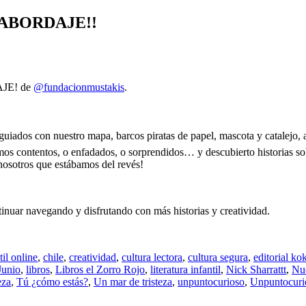
AL ABORDAJE!!
DAJE! de
@fundacionmustakis
.
iados con nuestro mapa, barcos piratas de papel, mascota y catalejo, a
contentos, o enfadados, o sorprendidos… y descubierto historias sob
nosotros que estábamos del revés!
inuar navegando y disfrutando con más historias y creatividad.
il online
,
chile
,
creatividad
,
cultura lectora
,
cultura segura
,
editorial ko
Junio
,
libros
,
Libros el Zorro Rojo
,
literatura infantil
,
Nick Sharrattt
,
Nu
eza
,
Tú ¿cómo estás?
,
Un mar de tristeza
,
unpuntocurioso
,
Unpuntocuri