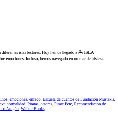
 diferentes islas lectores. Hoy hemos llegado a 🏝
ISLA
re emociones. Incluso, hemos navegado en un mar de tristeza.
kinos
,
emociones
,
enfado
,
Escuela de cuentos de Fundación Mustakis
,
eva normalidad
,
Piratas lectores
,
Pirate Pete
,
Recomendación de
oso Aragón
,
Walker Books