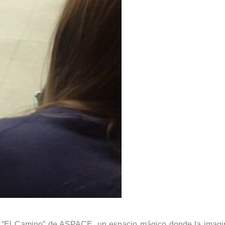
l “El Camino” de ASPACE, un espacio mágico donde la imagina