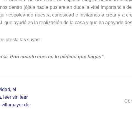
amos dentro (ójala nadie pusiera en duda la vital importancia d
uir espoleando nuestra curiosidad e invitarnos a crear y a c
 que ayudó en la realización de la casa y que ha apoyado desde
e presta las suyas:
osa. Pon cuanto eres en lo mínimo que hagas”.
vidad
,
el
a
,
leer sin leer
,
Com
,
villamayor de