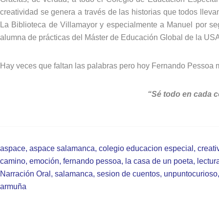
creatividad se genera a través de las historias que todos llev
La Biblioteca de Villamayor y especialmente a Manuel por seg
alumna de prácticas del Máster de Educación Global de la USAL
Hay veces que faltan las palabras pero hoy Fernando Pessoa m
“Sé todo en cada c
aspace
,
aspace salamanca
,
colegio educacion especial
,
creati
camino
,
emoción
,
fernando pessoa
,
la casa de un poeta
,
lectur
Narración Oral
,
salamanca
,
sesion de cuentos
,
unpuntocurioso
armuña