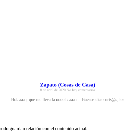
Zapato (Cosas de Casa)
8 de abril de 2020
No hay comentarios
Holaaaaa, que me lleva la oooolaaaaaa… Buenos días curis@s, los
 modo guardan relación con el contenido actual.