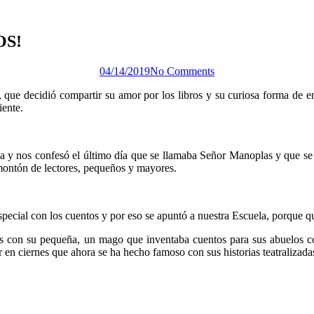
OS!
04/14/2019
No Comments
 que decidió compartir su amor por los libros y su curiosa forma de en
iente.
ba y nos confesó el último día que se llamaba Señor Manoplas y que se 
montón de lectores, pequeños y mayores.
pecial con los cuentos y por eso se apuntó a nuestra Escuela, porque quer
s con su pequeña, un mago que inventaba cuentos para sus abuelos con 
or en ciernes que ahora se ha hecho famoso con sus historias teatraliza