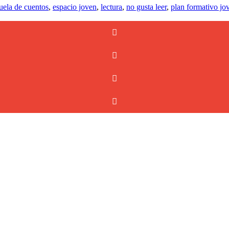
uela de cuentos
,
espacio joven
,
lectura
,
no gusta leer
,
plan formativo jo