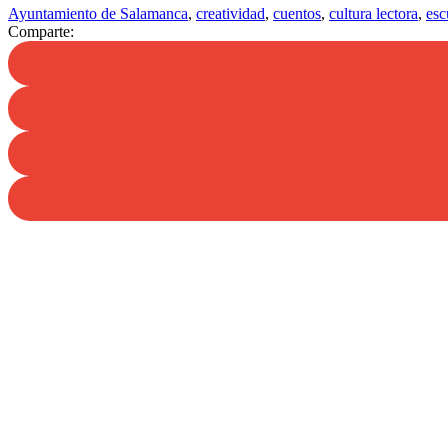
Ayuntamiento de Salamanca
,
creatividad
,
cuentos
,
cultura lectora
,
esc
Comparte: