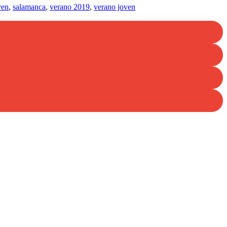
ven
,
salamanca
,
verano 2019
,
verano joven