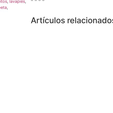
ntos
,
lavapiés
,
oeta
,
Artículos relacionado