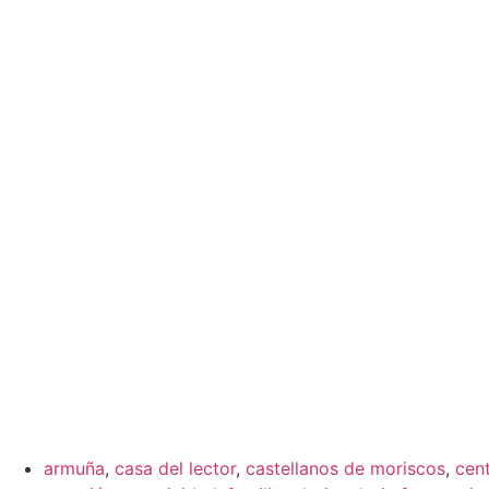
armuña
,
casa del lector
,
castellanos de moriscos
,
cen