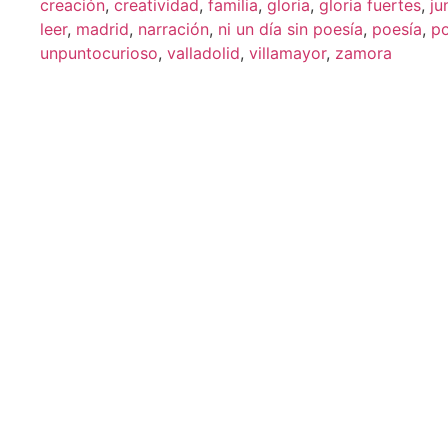
creación
,
creatividad
,
familia
,
gloria
,
gloria fuertes
,
ju
leer
,
madrid
,
narración
,
ni un día sin poesía
,
poesía
,
p
unpuntocurioso
,
valladolid
,
villamayor
,
zamora