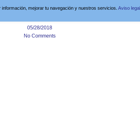
28 De Mayo Al 2 De 
ar información, mejorar tu navegación y nuestros servicios.
Aviso lega
05/28/2018
No Comments