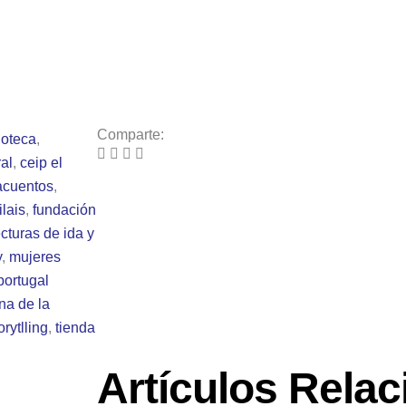
Comparte:
ioteca
,
al
,
ceip el
acuentos
,
ilais
,
fundación
ecturas de ida y
y
,
mujeres
portugal
na de la
orytlling
,
tienda
Artículos Rela