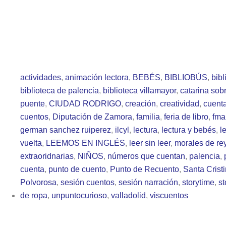
actividades
,
animación lectora
,
BEBÉS
,
BIBLIOBÚS
,
bibl
biblioteca de palencia
,
biblioteca villamayor
,
catarina sobr
puente
,
CIUDAD RODRIGO
,
creación
,
creatividad
,
cuent
cuentos
,
Diputación de Zamora
,
familia
,
feria de libro
,
fma
german sanchez ruiperez
,
ilcyl
,
lectura
,
lectura y bebés
,
l
vuelta
,
LEEMOS EN INGLÉS
,
leer sin leer
,
morales de re
extraoridnarias
,
NIÑOS
,
números que cuentan
,
palencia
,
cuenta
,
punto de cuento
,
Punto de Recuento
,
Santa Cristi
Polvorosa
,
sesión cuentos
,
sesión narración
,
storytime
,
st
de ropa
,
unpuntocurioso
,
valladolid
,
viscuentos