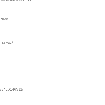
idad/
una-vez/
9788426146311/