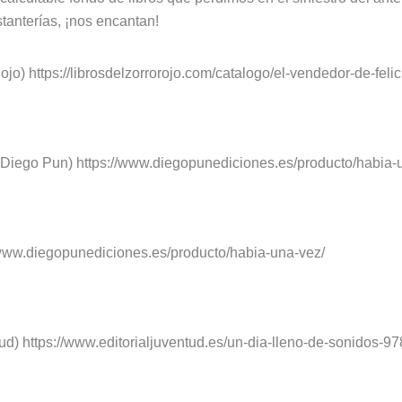
anterías, ¡nos encantan!
ojo) https://librosdelzorrorojo.com/catalogo/el-vendedor-de-felic
 Diego Pun) https://www.diegopunediciones.es/producto/habia-
/www.diegopunediciones.es/producto/habia-una-vez/
tud) https://www.editorialjuventud.es/un-dia-lleno-de-sonidos-