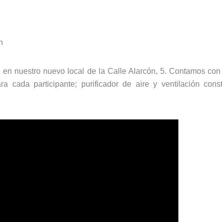
en nuestro nuevo local de la Calle Alarcón, 5. Contamos con
ra cada participante; purificador de aire y ventilación cons