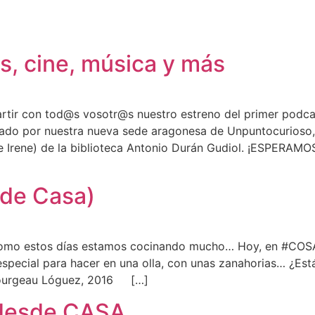
, cine, música y más
mpartir con tod@s vosotr@s nuestro estreno del primer
or nuestra nueva sede aragonesa de Unpuntocurioso, U
rta e Irene) de la biblioteca Antonio Durán Gudiol. ¡ESP
 de Casa)
como estos días estamos cocinando mucho… Hoy, en #CO
 especial para hacer en una olla, con unas zanahorias… 
 Bourgeau Lóguez, 2016 […]
 desde CASA