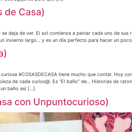
as de Casa)
se deja de ver. El sol comienza a peinar cada uno de sus r
 un invierno largo… y es un día perfecto para hacer un poc
a)
ta curiosa #COSASDECASA tiene mucho que contar. Hoy com
pieza de cada curios@. Es “El baño” de… Historias de rato
 un baño así […]
sa con Unpuntocurioso)