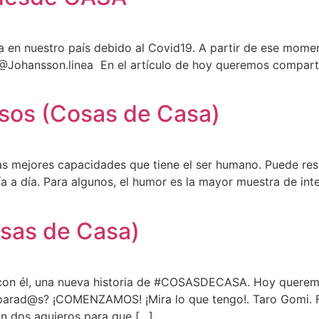
ma en nuestro país debido al Covid19. A partir de ese mo
 @Johansson.linea En el artículo de hoy queremos comparti
osos (Cosas de Casa)
e las mejores capacidades que tiene el ser humano. Puede r
ía a día. Para algunos, el humor es la mayor muestra de int
osas de Casa)
y con él, una nueva historia de #COSASDECASA. Hoy quer
 preparad@s? ¡COMENZAMOS! ¡Mira lo que tengo!. Taro Gomi
on dos agujeros para que […]