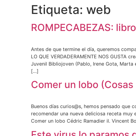
Etiqueta:
web
ROMPECABEZAS: libros
Antes de que termine el día, queremos co
LO QUE VERDADERAMENTE NOS GUSTA creado p
Juvenil Bibliojoven (Pablo, Irene Gota, Ma
[…]
Comer un lobo (Cosas
Buenos días curios@s, hemos pensado que 
recomendar una nueva deliciosa receta muy
Comer un lobo Cédric Ramadier il. Vincent
Este virus lo paramos