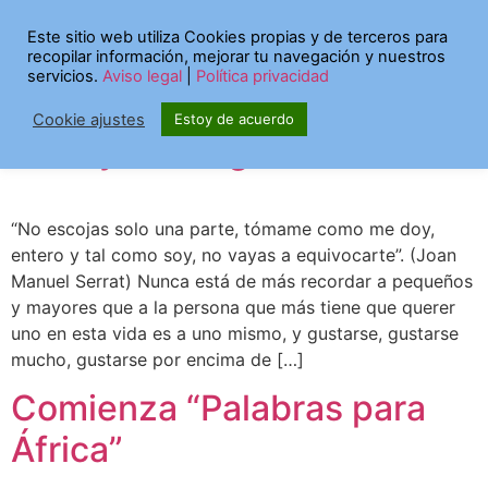
Etiqueta:
libros
Este sitio web utiliza Cookies propias y de terceros para
recopilar información, mejorar tu navegación y nuestros
infantiles
servicios.
Aviso legal
|
Política privacidad
Cookie ajustes
Estoy de acuerdo
Yo voy conmigo
“No escojas solo una parte, tómame como me doy,
entero y tal como soy, no vayas a equivocarte”. (Joan
Manuel Serrat) Nunca está de más recordar a pequeños
y mayores que a la persona que más tiene que querer
uno en esta vida es a uno mismo, y gustarse, gustarse
mucho, gustarse por encima de […]
Comienza “Palabras para
África”