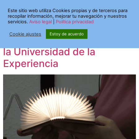
Etiqueta:
escritura
Este sitio web utiliza Cookies propias y de terceros para
recopilar información, mejorar tu navegación y nuestros
servicios.
Aviso legal
|
Política privacidad
Contar, crear y compartir:
Cookie ajustes
Estoy de acuerdo
segunda charla virtual con
la Universidad de la
Experiencia