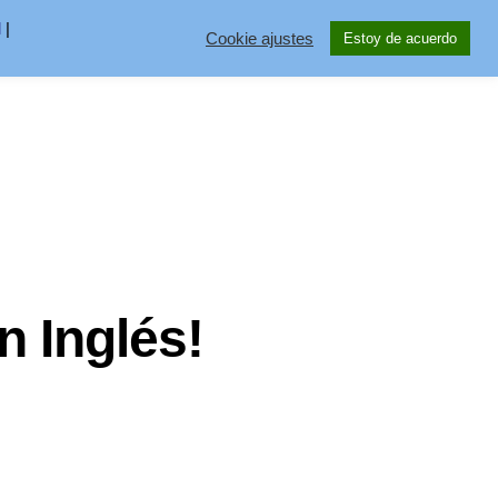
l
|
Cookie ajustes
Estoy de acuerdo
n Inglés!