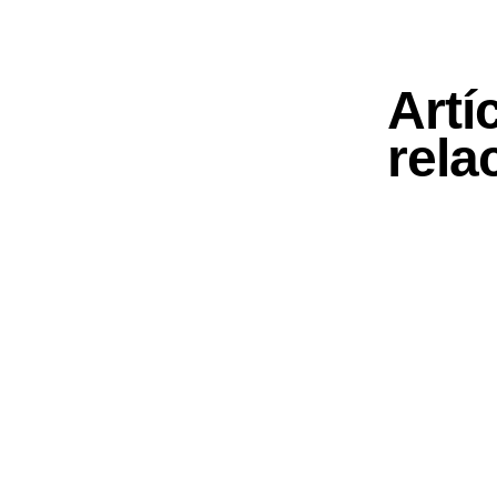
Artí
rela