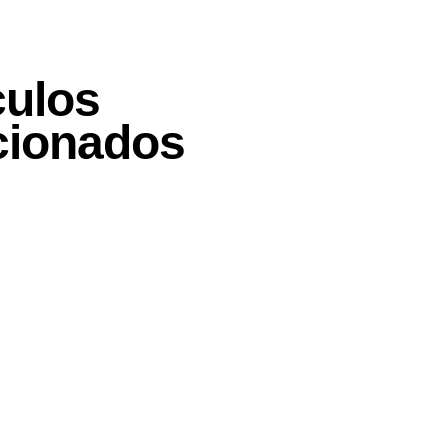
culos
cionados