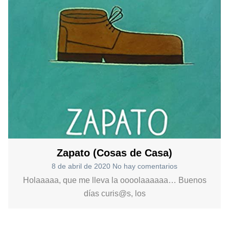
Zapato (Cosas de Casa)
8 de abril de 2020
No hay comentarios
Holaaaaa, que me lleva la oooolaaaaaa… Buenos
días curis@s, los