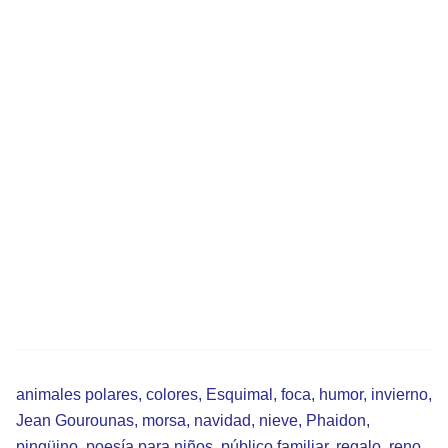
animales polares
,
colores
,
Esquimal
,
foca
,
humor
,
invierno
,
Jean Gourounas
,
morsa
,
navidad
,
nieve
,
Phaidon
,
pingüino
,
poesía para niños
,
público familiar
,
regalo
,
reno