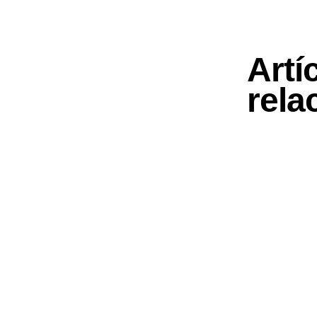
Artí
rela