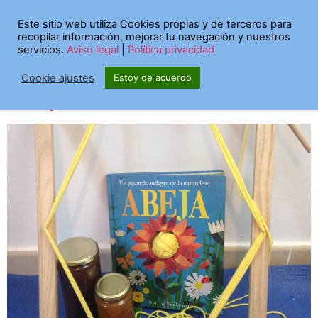
Etiqueta:
Este sitio web utiliza Cookies propias y de terceros para
recopilar información, mejorar tu navegación y nuestros
Quédateencasa
servicios.
Aviso legal
|
Política privacidad
Cookie ajustes
Estoy de acuerdo
Abeja (Cosas de Casa)