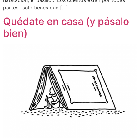
partes, ¡solo tienes que […]
Quédate en casa (y pásalo
bien)