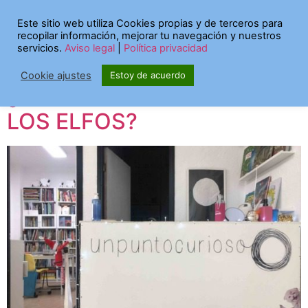
Etiqueta:
navidad
Este sitio web utiliza Cookies propias y de terceros para
recopilar información, mejorar tu navegación y nuestros
2021
servicios.
Aviso legal
|
Política privacidad
Cookie ajustes
Estoy de acuerdo
¿Cómo funciona la CASA DE
LOS ELFOS?