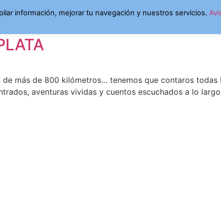
ndustria chacinera guij
opilar información, mejorar tu navegación y nuestros servicios.
Avi
PLATA
pués de más de 800 kilómetros… tenemos que contaros toda
ontrados, aventuras vividas y cuentos escuchados a lo larg