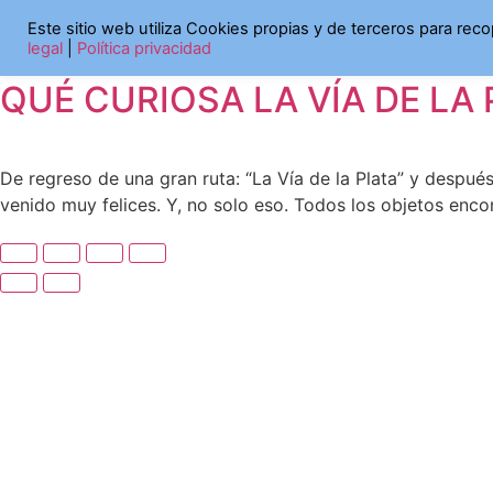
Etiqueta:
Museo de la i
Saltar
Este sitio web utiliza Cookies propias y de terceros para rec
al
legal
|
Política privacidad
contenido
QUÉ CURIOSA LA VÍA DE LA 
De regreso de una gran ruta: “La Vía de la Plata” y des
venido muy felices. Y, no solo eso. Todos los objetos enc