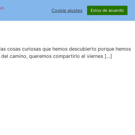
uelo
so
Cookie ajustes
Estoy de acuerdo
s las cosas curiosas que hemos descubierto porque hemos
o del camino, queremos compartirlo el viernes […]