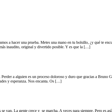
mos a hacer una prueba. Metes una mano en tu bolsillo, ¿y qué te en
más inaudito, original y divertido posible. Y es que la […]
 Perder a alguien es un proceso doloroso y duro que gracias a Bruno Gibe
idades y esperanza. Nos encanta. Os […]
e van. La gente crece y se marcha. A veces para siempre. Pero es así. A