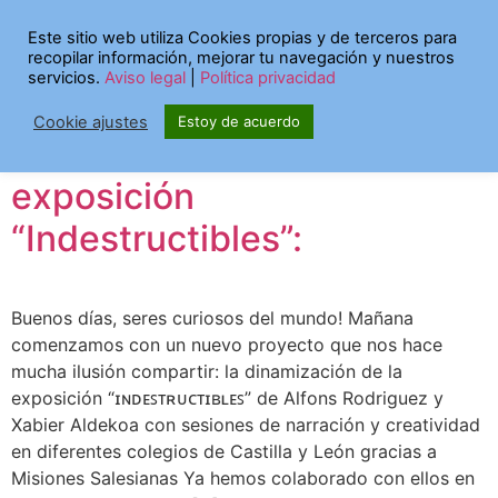
Etiqueta:
misiones
Este sitio web utiliza Cookies propias y de terceros para
recopilar información, mejorar tu navegación y nuestros
salesianas
servicios.
Aviso legal
|
Política privacidad
Cookie ajustes
Estoy de acuerdo
Dinamización de la
exposición
“Indestructibles”:
Buenos días, seres curiosos del mundo! Mañana
comenzamos con un nuevo proyecto que nos hace
mucha ilusión compartir: la dinamización de la
exposición “ɪɴᴅᴇꜱᴛʀᴜᴄᴛɪʙʟᴇꜱ” de Alfons Rodriguez y
Xabier Aldekoa con sesiones de narración y creatividad
en diferentes colegios de Castilla y León gracias a
Misiones Salesianas Ya hemos colaborado con ellos en