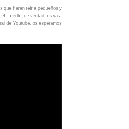
as que harán reir a pequeños y
 él. Leedlo, de verdad, os va a
anal de Youtube, os esperamos