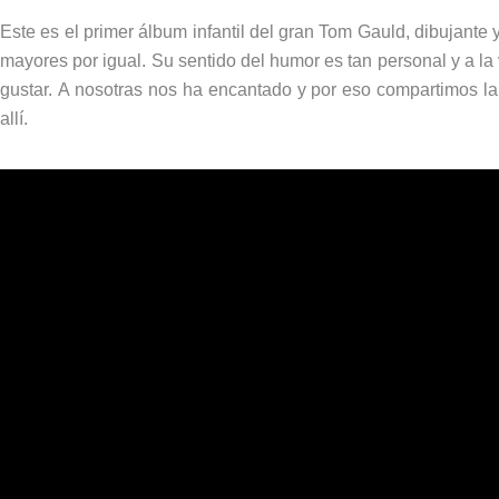
Este es el primer álbum infantil del gran Tom Gauld, dibujante
mayores por igual. Su sentido del humor es tan personal y a la
gustar. A nosotras nos ha encantado y por eso compartimos la
allí.